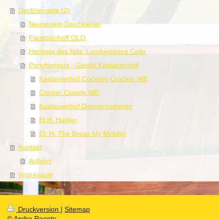
Deckhengste (2)
Neuseriem Deichkieker
Fürstbischoff OLD.
Hengste des Nds. Landgestütes Celle
Ponyhengste - Gestüt Kastanienhof
Kastanienhof Cockney Cracker WE
Cooper County WE
Kastanienhof Donnertrommler
El.H. Halifax
El. H. The Breas My Mobility
Kontakt
Anfahrt
Impressum
Druckversion
|
Sitemap
© Andre Reents