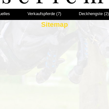
uelles
Verkaufspferde (7)
Deckhengste (2)
Sitemap